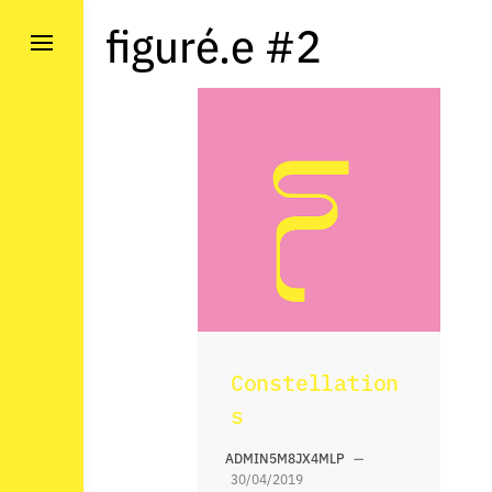
Skip
figuré.e #2
to
content
Constellation
s
ADMIN5M8JX4MLP
—
30/04/2019