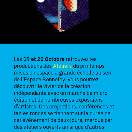
Les
19 et 20 Octobre
retrouvez les
productions des
Ateliers
du printemps
mises en espace à grande échelle au sein
de l’Espace Bonnefoy. Vous pourrez
découvrir le vivier de la création
indépendante avec un marché de micro
édition et de nombreuses expositions
d’artistes. Des projections, conférences et
tables rondes se tiennent sur la durée de
cet évènement de deux jours, marqué par
des ateliers ouverts ainsi que d’autres